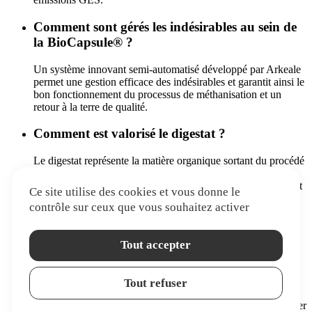
Comment sont gérés les indésirables au sein de
la BioCapsule® ?
Un système innovant semi-automatisé développé par Arkeale
permet une gestion efficace des indésirables et garantit ainsi le
bon fonctionnement du processus de méthanisation et un
retour à la terre de qualité.
Comment est valorisé le digestat ?
Le digestat représente la matière organique sortant du procédé
de valorisation de la BioCapsule®. Son traitement garantit
l'obtention d'un fertilisant liquide et solide de qualité, pouvant
Ce site utilise des cookies et vous donne le
être épandu en agriculture biologique et conventionnelle.
contrôle sur ceux que vous souhaitez activer
Quelles réglementations s'appliquent à la
BioCapsule® ?
Tout accepter
L'installation et le fonctionnement de la BioCapsule® sont
régis par le Code de l'Urbanisme ainsi que le Code de
Tout refuser
l'Environnement. Arkeale vous accompagne dans la
réalisation des démarches de permis de construire et de dossier